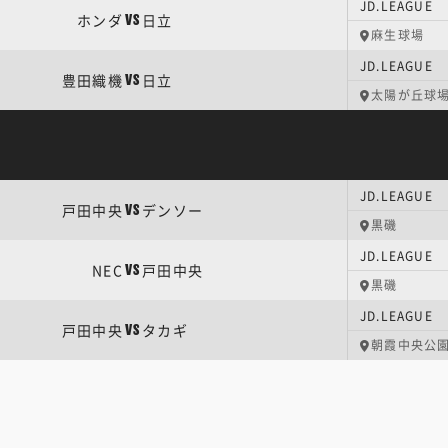
JD.LEAGU
ホンダ
日立
VS
麻生球場
JD.LEAGU
豊田織機
日立
VS
太陽が丘球
JD.LEAGU
戸田中央
デンソー
VS
黒磯
JD.LEAGU
NEC
戸田中央
VS
黒磯
JD.LEAGU
戸田中央
タカギ
VS
朝霞中央公