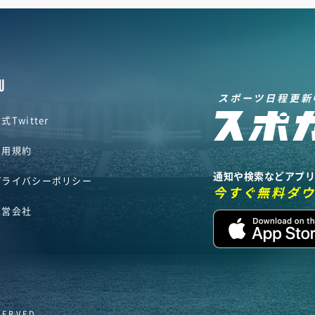
U
スポーツ日程更新
式Twitter
利用規約
通知や検索などアプ
プライバシーポリシー
今すぐ無料ダ
運営会社
SERVED.