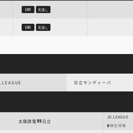
LIVE
見逃し
LIVE
見逃し
.LEAGUE
日立サンディーバ
JD.LEAGU
太陽誘電
日立
VS
麻生球場