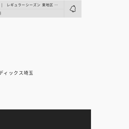
JD.LEAGUE | レギュラーシーズン 東地区 第12節
場
ディックス埼玉