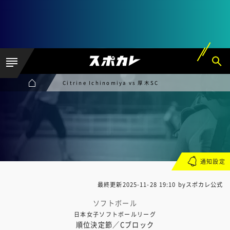
Citrine Ichinomiya vs 厚木SC
通知設定
最終更新
2025-11-28 19:10
byスポカレ公式
ソフトボール
日本女子ソフトボールリーグ
順位決定節／Cブロック