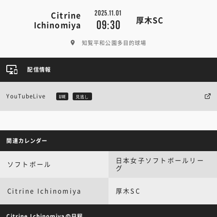
2025.11.01
Citrine
厚木SC
09:30
Ichinomiya
知覧平和公園多目的球場
配信情報
YouTubeLive
LIVE
見逃し
関連カレンダー
日本女子ソフトボールリー
ソフトボール
グ
Citrine Ichinomiya
厚木SC
Citrine Ichinomiyaの日程