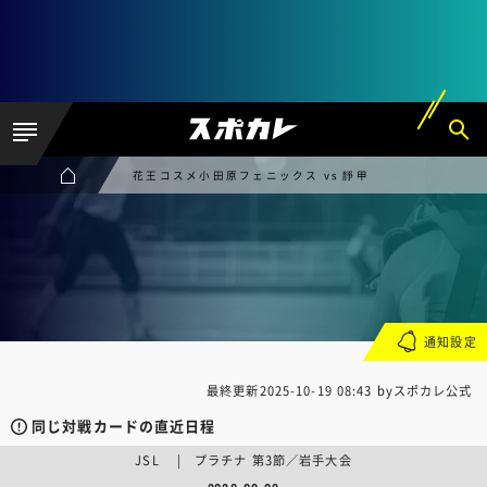
花王コスメ小田原フェニックス vs 靜甲
通知設定
最終更新
2025-10-19 08:43
byスポカレ公式
同じ対戦カードの直近日程
JSL | プラチナ 第3節／岩手大会