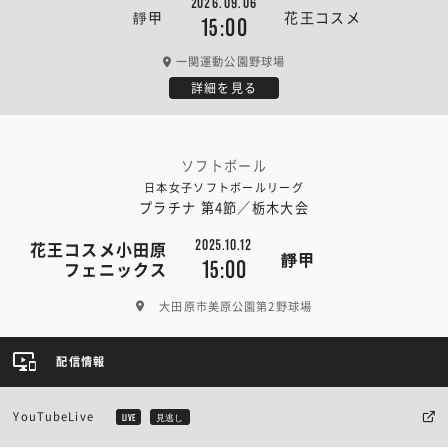
2026.09.06
靜甲
花王コスメ
15:00
一関運動公園野球場
詳細を見る
ソフトボール
日本女子ソフトボールリーグ
プラチナ 第4節／栃木大会
2025.10.12
花王コスメ小田原
靜甲
15:00
フェニックス
大田原市美原公園第2野球場
配信情報
YouTubeLive
LIVE
見逃し