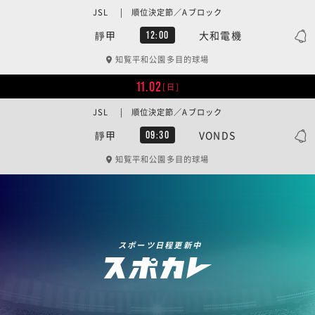
JSL | 順位決定節／Aブロック
靜甲
大和電機
12:00
知覧平和公園多目的球場
11.02
[日]
JSL | 順位決定節／Aブロック
靜甲
VONDS
09:30
知覧平和公園多目的球場
スポーツ日程更新中