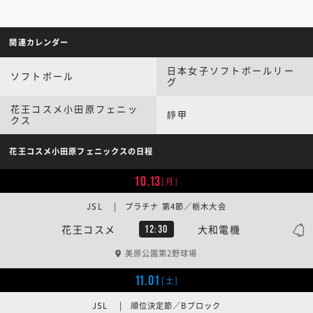
関連カレンダー
日本女子ソフトボールリー
ソフトボール
グ
花王コスメ小田原フェニッ
靜甲
クス
花王コスメ小田原フェニックスの日程
10.13
[月]
JSL | プラチナ 第4節／栃木大会
花王コスメ
大和電機
12:30
美原公園第2野球場
11.01
[土]
JSL | 順位決定節／Bブロック