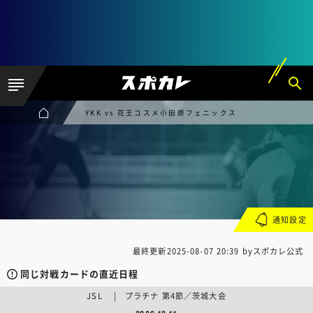
YKK vs 花王コスメ小田原フェニックス
通知設定
最終更新
2025-08-07 20:39
byスポカレ公式
同じ対戦カードの直近日程
JSL | プラチナ 第4節／茨城大会