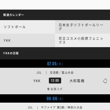
関連カレンダー
日本女子ソフトボールリー
ソフトボール
グ
花王コスメ小田原フェニッ
YKK
クス
YKKの日程
07.05
[土]
JSL | 交流節／富山大会
YKK
大和電機
12:00
岩瀬スポ
09.06
[土]
JSL | サファイア 第3節／神奈川大会