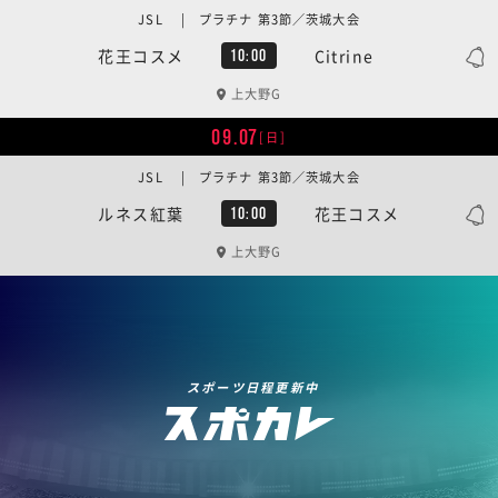
JSL | プラチナ 第3節／茨城大会
花王コスメ
Citrine
10:00
上大野G
09.07
[日]
JSL | プラチナ 第3節／茨城大会
ルネス紅葉
花王コスメ
10:00
上大野G
スポーツ日程更新中