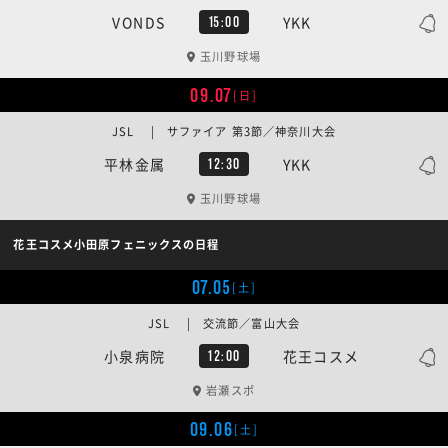
VONDS
YKK
15:00
玉川野球場
09.07
[日]
JSL | サファイア 第3節／神奈川大会
平林金属
YKK
12:30
玉川野球場
花王コスメ小田原フェニックスの日程
07.05
[土]
JSL | 交流節／富山大会
小泉病院
花王コスメ
12:00
岩瀬スポ
09.06
[土]