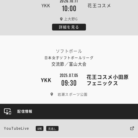
2026.10.11
YKK
花王コスメ
10:00
上大野G
詳細を見る
ソフトボール
日本女子ソフトボールリーグ
交流節／富山大会
2025.07.05
花王コスメ小田原
YKK
09:30
フェニックス
岩瀬スポーツ公園
配信情報
YouTubeLive
LIVE
見逃し