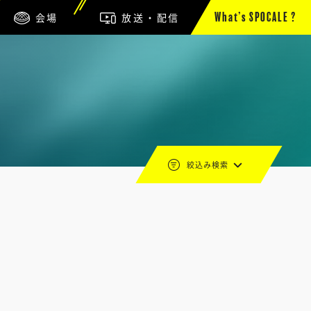
会場
放送・配信
What’s SPOCALE ?
絞込み検索