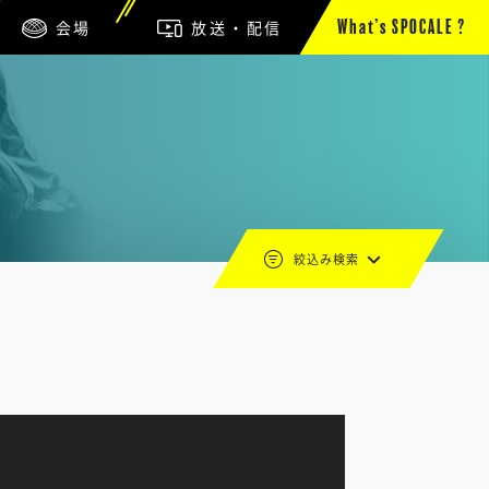
会場
放送・配信
What’s SPOCALE ?
絞込み検索