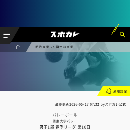
明治大学 vs 国士舘大学
通知設定
最終更新
2026-05-17 07:32
byスポカレ公式
バレーボール
関東大学バレー
男子1部 春季リーグ 第10日