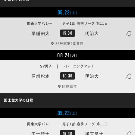
05.23
[土]
関東大学バレー | 男子1部 春季リーグ 第11日
早稲田大
明治大
15:30
36号館第2体育館
08.24
[月]
SV男子 | トレーニングマッチ
信州松本
明治大
10:30
岡谷総体
国士舘大学の日程
05.23
[土]
関東大学バレー | 男子1部 春季リーグ 第11日
国士舘大
順天堂大
15:30