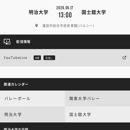
2026.05.17
明治大学
国士舘大学
13:00
蓮田市総合市民体育館(パルシー)
配信情報
YouTubeLive
LIVE
見逃し
関連カレンダー
バレーボール
関東大学バレー
明治大学
国士舘大学
明治大学の日程