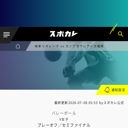
岐阜リオレーナ vs カノアラウレアーズ福岡
通知設定
最終更新
2026-07-08 05:53
byスポカレ公式
バレーボール
V女子
プレーオフ／セミファイナル