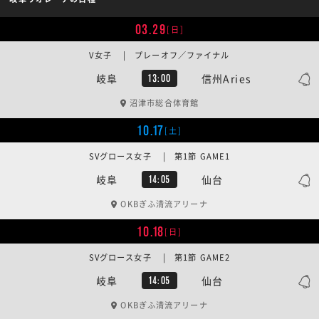
03.29
[日]
V女子 | プレーオフ／ファイナル
岐阜
信州Aries
13:00
沼津市総合体育館
10.17
[土]
SVグロース女子 | 第1節 GAME1
岐阜
仙台
14:05
OKBぎふ清流アリーナ
10.18
[日]
SVグロース女子 | 第1節 GAME2
岐阜
仙台
14:05
OKBぎふ清流アリーナ