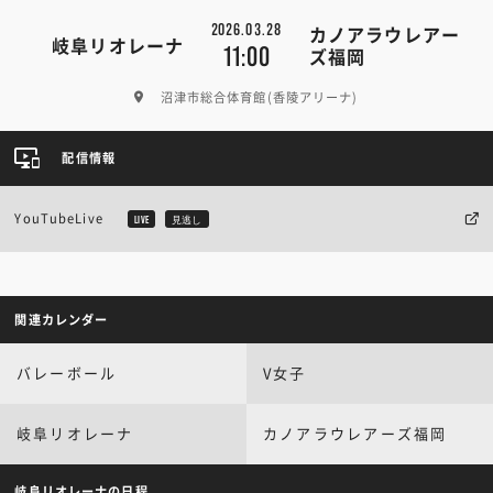
2026.03.28
カノアラウレアー
岐阜リオレーナ
11:00
ズ福岡
沼津市総合体育館(香陵アリーナ)
配信情報
YouTubeLive
LIVE
見逃し
関連カレンダー
バレーボール
V女子
岐阜リオレーナ
カノアラウレアーズ福岡
岐阜リオレーナの日程