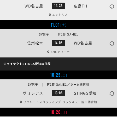
WD名古屋
広島TH
13:35
エントリオ
11.01
[土]
SV男子 | 第2節 GAME1
信州松本
WD名古屋
14:05
ANCアリーナ
ジェイテクトSTINGS愛知の日程
10.25
[土]
SV男子 | 第1節 GAME1／ホーム開幕戦
ヴォレアス
STINGS愛知
13:05
リクルートスタッフィング リック＆スー旭川体育館
10.26
[日]