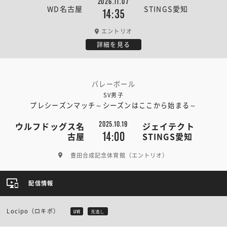
2026.11.07
WD名古屋
STINGS愛知
14:35
エントリオ
詳細を見る
バレーボール
SV男子
プレシーズンマッチ～シーズンはここから始まる～
2025.10.19
ウルフドッグス名
ジェイテクト
14:00
古屋
STINGS愛知
豊田合成記念体育館（エントリオ）
配信情報
Locipo（ロキポ）
LIVE
見逃し