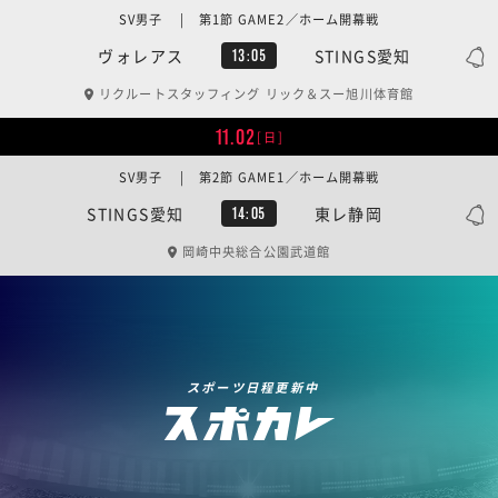
SV男子 | 第1節 GAME2／ホーム開幕戦
ヴォレアス
STINGS愛知
13:05
リクルートスタッフィング リック＆スー旭川体育館
11.02
[日]
SV男子 | 第2節 GAME1／ホーム開幕戦
STINGS愛知
東レ静岡
14:05
岡崎中央総合公園武道館
スポーツ日程更新中