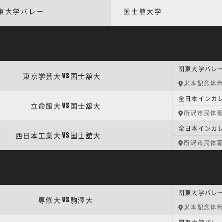
東大学バレー
国士舘大学
関東大学バレー
東京学芸大
国士舘大
VS
米本記念体
全日本インカレ
立命館大
国士舘大
VS
所沢市民体
全日本インカレ
西日本工業大
国士舘大
VS
所沢市民体
関東大学バレー
専修大
駒澤大
VS
米本記念体