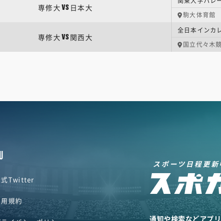
関東大学バレー
専修大
日本大
VS
駒大体育館
全日本インカレ
専修大
関西大
VS
国立代々木競
U
スポーツ日程更新
式Twitter
利用規約
通知や検索などアプ