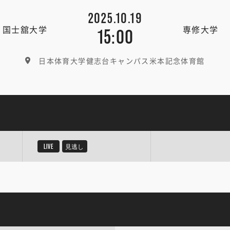
2025.10.19
国士舘大学
専修大学
15:00
日本体育大学健志台キャンパス米本記念体育館
LIVE
見逃し