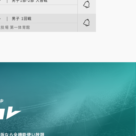
 | 男子1部-2部 入替戦
 | 男子 1回戦
技場 第一体育館
中
リ版なら全機能使い放題