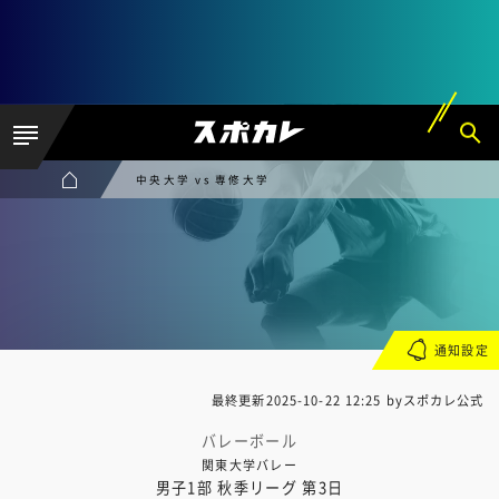
中央大学 vs 専修大学
通知設定
最終更新
2025-10-22 12:25
byスポカレ公式
バレーボール
関東大学バレー
男子1部 秋季リーグ 第3日