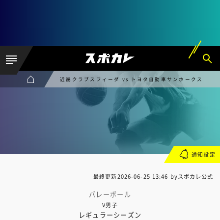
近畿クラブスフィーダ vs トヨタ自動車サンホークス
通知設定
最終更新
2026-06-25 13:46
byスポカレ公式
バレーボール
V男子
レギュラーシーズン