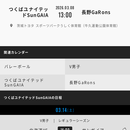
2026.03.08
つくばユナイテッ
長野GaRons
13:00
ドSunGAIA
茨城トヨタ スポーツパークうしく体育館（牛久運動公園体育館）
関連カレンダー
バレーボール
V男子
つくばユナイテッド
長野GaRons
SunGAIA
つくばユナイテッドSunGAIAの日程
03.14
[土]
V男子 | レギュラーシーズン
北海道YS
サンガイア
14:00