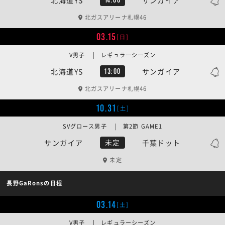
北ガスアリーナ札幌46
03.15
[日]
V男子 | レギュラーシーズン
北海道YS
サンガイア
13:00
北ガスアリーナ札幌46
10.31
[土]
SVグロース男子 | 第2節 GAME1
サンガイア
千葉ドット
未定
未定
長野GaRonsの日程
03.14
[土]
V男子 | レギュラーシーズン