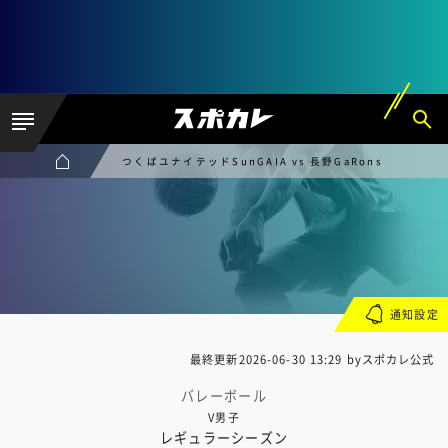
つくばユナイテッドSunGAIA vs 長野GaRons
通知設定
最終更新
2026-06-30 13:29
byスポカレ公式
バレーボール
V男子
レギュラーシーズン