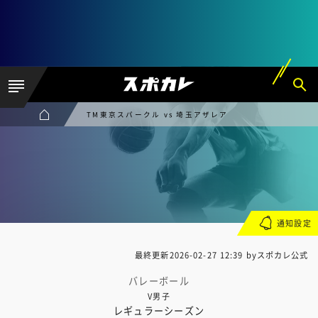
TM東京スパークル vs 埼玉アザレア
通知設定
最終更新
2026-02-27 12:39
byスポカレ公式
バレーボール
V男子
レギュラーシーズン