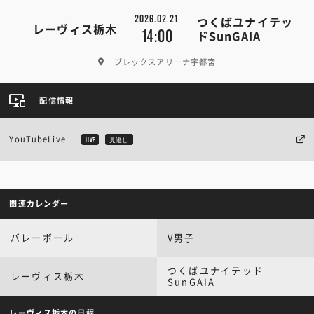
2026.02.21
つくばユナイテッ
レーヴィス栃木
14:00
ドSunGAIA
ブレックスアリーナ宇都宮
配信情報
YouTubeLive
LIVE
見逃し
関連カレンダー
バレーボール
V男子
つくばユナイテッド
レーヴィス栃木
SunGAIA
レーヴィス栃木の日程