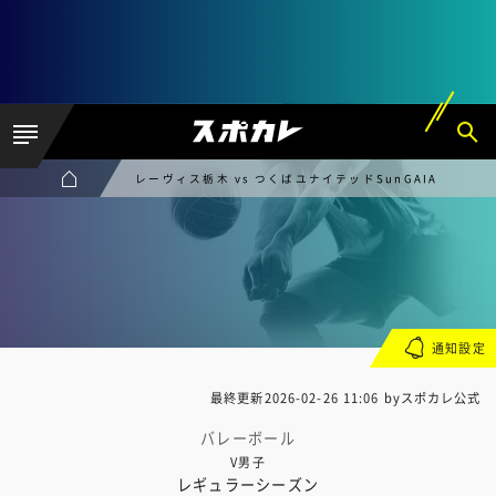
レーヴィス栃木 vs つくばユナイテッドSunGAIA
通知設定
最終更新
2026-02-26 11:06
byスポカレ公式
バレーボール
V男子
レギュラーシーズン