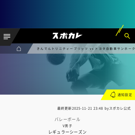
きんでんトリニティーブリッツ vs トヨタ自動車サンホー
通知設定
最終更新
2025-11-21 23:48
byスポカレ公式
バレーボール
V男子
レギュラーシーズン