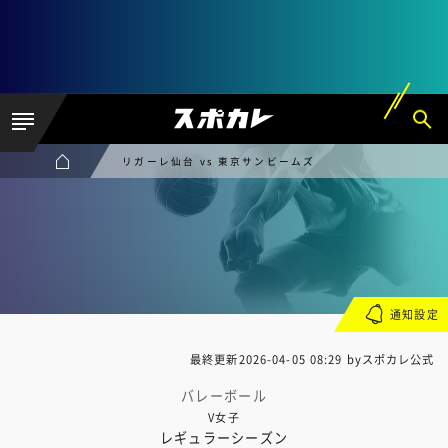
リガーレ仙台 vs 東京サンビームズ
通知設定
最終更新
2026-04-05 08:29
byスポカレ公式
バレーボール
V女子
レギュラーシーズン