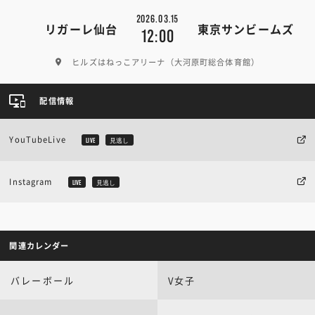
2026.03.15
リガーレ仙台
東京サンビームズ
12:00
ヒルズはねっこアリーナ（大河原町総合体育館）
配信情報
YouTubeLive
LIVE
見逃し
Instagram
LIVE
見逃し
関連カレンダー
バレーボール
V女子