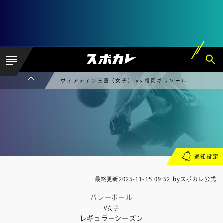
ヴィアティン三重（女子） vs 福岡ギラソール
通知設定
最終更新
2025-11-15 09:52
byスポカレ公式
バレーボール
V女子
レギュラーシーズン