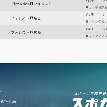
V女子 | レ
信州Aries
フォレスト
VS
上田市自然
V女子 | レ
フォレスト
広島
VS
ウイングま
V女子 | レ
フォレスト
広島
VS
ウイングま
U
スポーツ日程更新
式Twitter