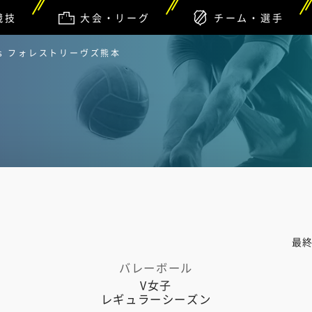
競技
大会・リーグ
チーム・選手
s フォレストリーヴズ熊本
最
バレーボール
V女子
レギュラーシーズン