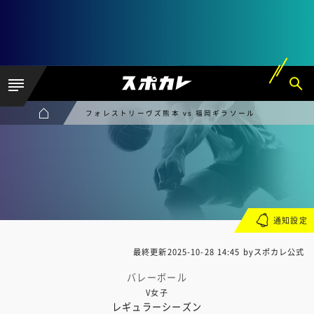
フォレストリーヴズ熊本 vs 福岡ギラソール
通知設定
最終更新
2025-10-28 14:45
byスポカレ公式
バレーボール
V女子
レギュラーシーズン