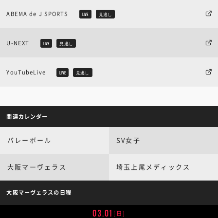
ABEMA de J SPORTS
LIVE
見逃し
U-NEXT
LIVE
見逃し
YouTubeLive
LIVE
見逃し
関連カレンダー
バレーボール
SV女子
大阪マーヴェラス
埼玉上尾メディックス
大阪マーヴェラスの日程
03.01
[日]