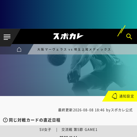
大阪マーヴェラス vs 埼玉上尾メディックス
通知設定
最終更新
2026-08-08 18:46
byスポカレ公式
同じ対戦カードの直近日程
SV女子 | 交流戦 第5節 GAME1