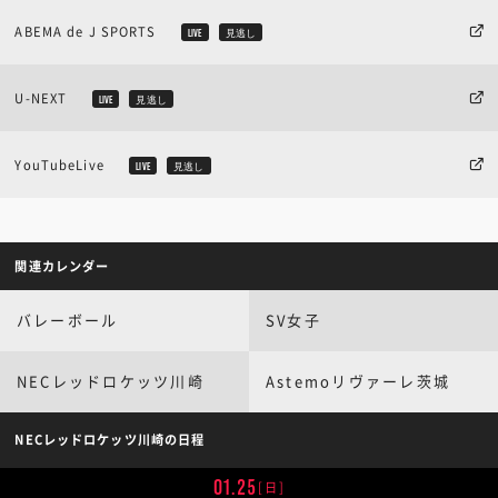
ABEMA de J SPORTS
LIVE
見逃し
U-NEXT
LIVE
見逃し
YouTubeLive
LIVE
見逃し
関連カレンダー
バレーボール
SV女子
NECレッドロケッツ川崎
Astemoリヴァーレ茨城
NECレッドロケッツ川崎の日程
01.25
[日]