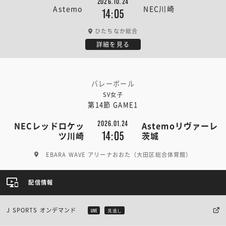
2026.10.24
Astemo
NEC川崎
14:05
ひたちなか総合
詳細を見る
バレーボール
SV女子
第14節 GAME1
2026.01.24
NECレッドロケッ
Astemoリヴァーレ
14:05
ツ川崎
茨城
EBARA WAVE アリーナおおた（大田区総合体育館）
配信情報
J SPORTS オンデマンド
LIVE
見逃し