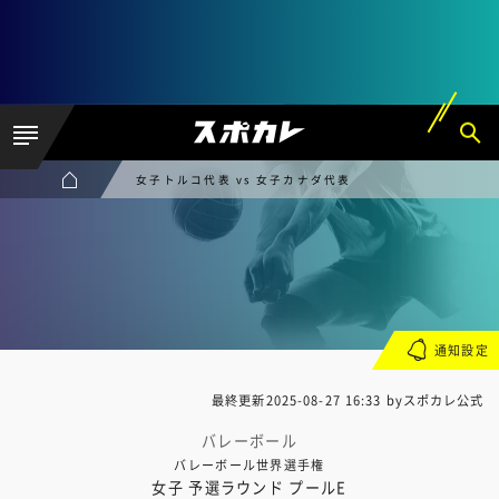
女子トルコ代表 vs 女子カナダ代表
通知設定
最終更新
2025-08-27 16:33
byスポカレ公式
バレーボール
バレーボール世界選手権
女子 予選ラウンド プールE