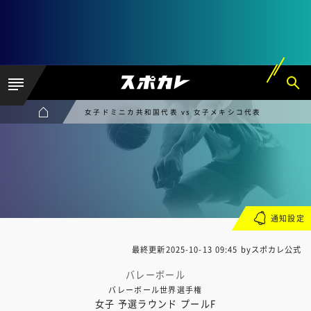
女子ドミニカ共和国代表 vs 女子メキシコ代表
通知設定
最終更新
2025-10-13 09:45
byスポカレ公式
バレーボール
バレーボール世界選手権
女子 予選ラウンド プールF