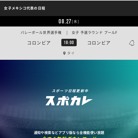
女子メキシコ代表の日程
08.27
[水]
バレーボール世界選手権 | 女子 予選ラウンド プールF
コロンビア
コロンビア
18:00
タイ
スポーツ日程更新中
通知や検索などアプリ版なら全機能使い放題