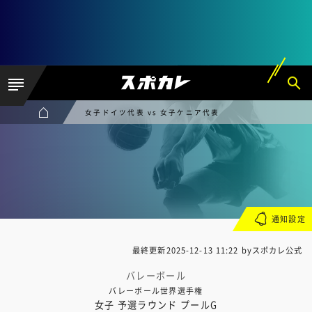
女子ドイツ代表 vs 女子ケニア代表
通知設定
最終更新
2025-12-13 11:22
byスポカレ公式
バレーボール
バレーボール世界選手権
女子 予選ラウンド プールG