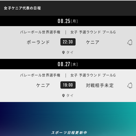
女子ケニア代表の日程
08.25
[月]
バレーボール世界選手権 | 女子 予選ラウンド プールG
ポーランド
ケニア
22:30
タイ
08.27
[水]
バレーボール世界選手権 | 女子 予選ラウンド プールG
ケニア
対戦相手未定
19:00
タイ
スポーツ日程更新中