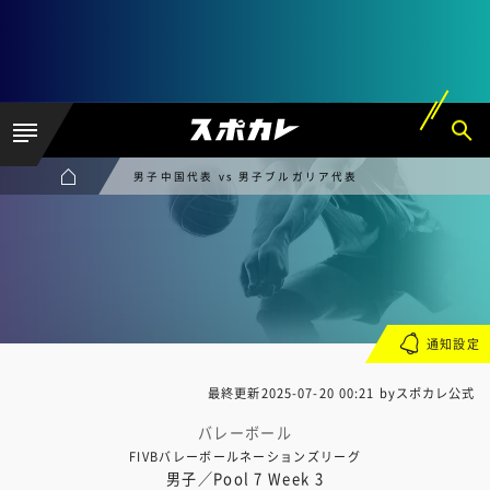
男子中国代表 vs 男子ブルガリア代表
通知設定
最終更新
2025-07-20 00:21
byスポカレ公式
バレーボール
FIVBバレーボールネーションズリーグ
男子／Pool 7 Week 3