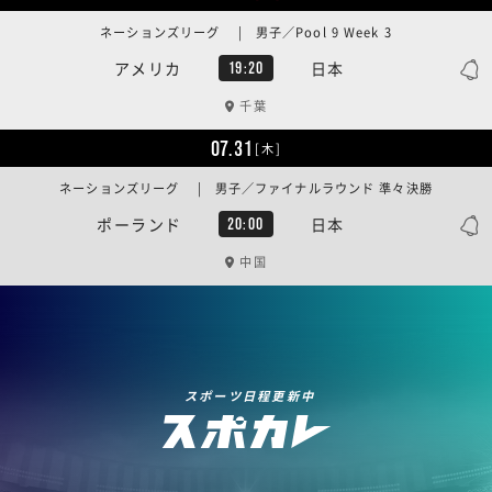
ネーションズリーグ | 男子／Pool 9 Week 3
アメリカ
日本
19:20
千葉
07.31
[木]
ネーションズリーグ | 男子／ファイナルラウンド 準々決勝
ポーランド
日本
20:00
中国
スポーツ日程更新中