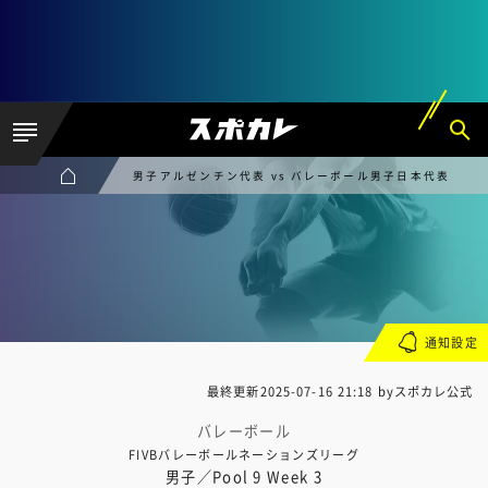
男子アルゼンチン代表 vs バレーボール男子日本代表
通知設定
最終更新
2025-07-16 21:18
byスポカレ公式
バレーボール
FIVBバレーボールネーションズリーグ
男子／Pool 9 Week 3