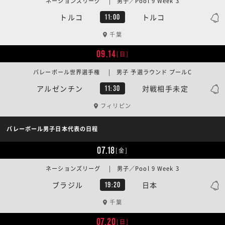
ネーションズリーグ | 男子／Pool 9 Week 3
トルコ
トルコ
11:00
千葉
09.14
[日]
バレーボール世界選手権 | 男子 予選ラウンド プールC
アルゼンチン
対戦相手未定
11:30
フィリピン
バレーボール男子日本代表の日程
07.18
[金]
ネーションズリーグ | 男子／Pool 9 Week 3
ブラジル
日本
19:20
千葉
07.20
[日]