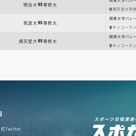
関東大学バレー
明治大
専修大
VS
順天堂大学
関東大学バレー
筑波大
専修大
VS
キッコーマ
関東大学バレー
順天堂大
専修大
VS
キッコーマ
U
スポーツ日程更新
式Twitter