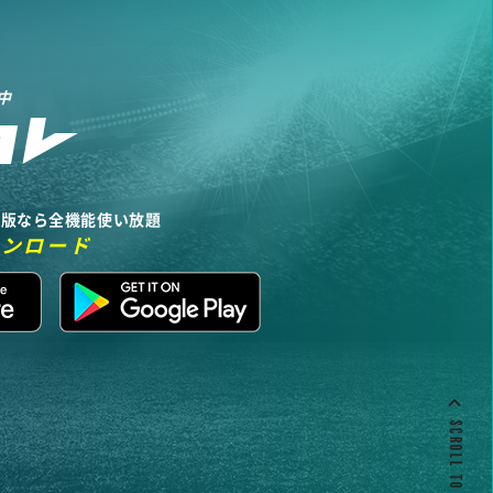
中
リ版なら全機能使い放題
ウンロード
SCROLL TO TOP