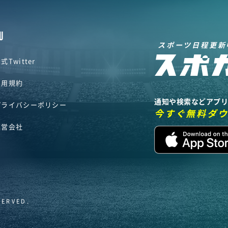
U
スポーツ日程更新
式Twitter
利用規約
通知や検索などアプ
プライバシーポリシー
今すぐ無料ダ
運営会社
SERVED.