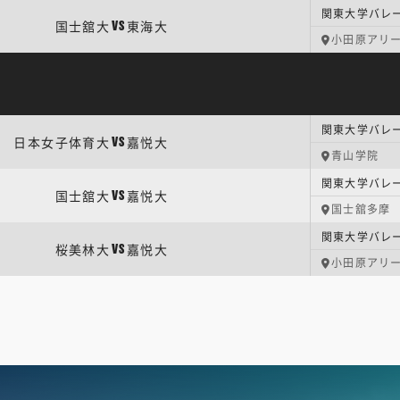
関東大学バレー
国士舘大
東海大
VS
小田原アリ
関東大学バレー
日本女子体育大
嘉悦大
VS
青山学院
関東大学バレー
国士舘大
嘉悦大
VS
国士舘多摩
関東大学バレー
桜美林大
嘉悦大
VS
小田原アリ