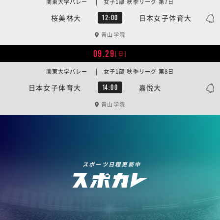
関東大学バレー | 女子1部 秋季リーグ 第7日
桜美林大
日本女子体育大
12:00
青山学院
09.29
[日]
関東大学バレー | 女子1部 秋季リーグ 第8日
日本女子体育大
嘉悦大
14:00
青山学院
スポーツ日程更新中