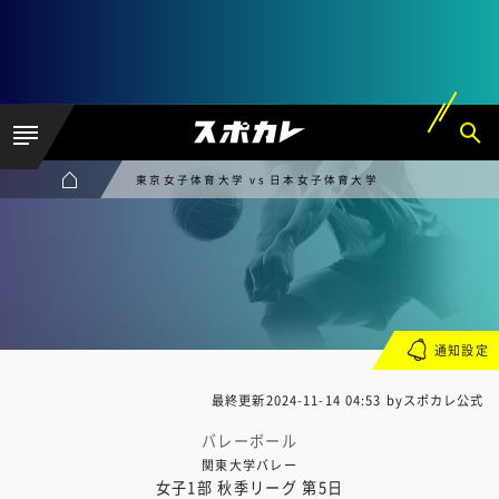
東京女子体育大学 vs 日本女子体育大学
通知設定
最終更新
2024-11-14 04:53
byスポカレ公式
バレーボール
関東大学バレー
女子1部 秋季リーグ 第5日