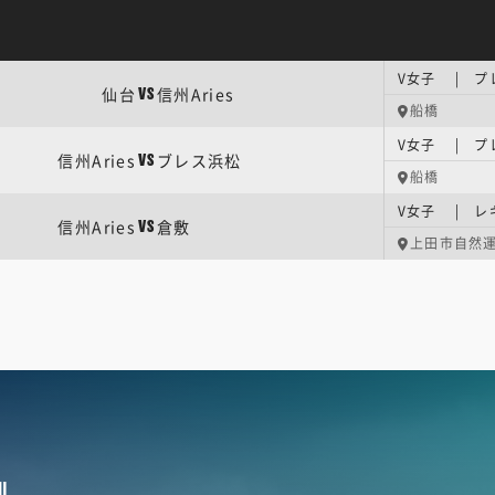
V女子 | 
仙台
信州Aries
VS
船橋
V女子 | 
信州Aries
ブレス浜松
VS
船橋
V女子 | レ
信州Aries
倉敷
VS
上田市自然
U