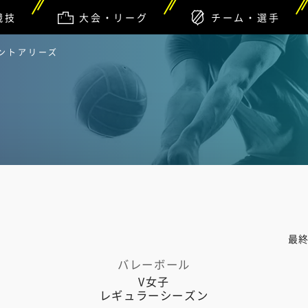
競技
大会・リーグ
チーム・選手
アントアリーズ
最
バレーボール
V女子
レギュラーシーズン