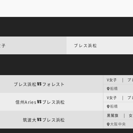
女子
ブレス浜松
V女子 | 
ブレス浜松
フォレスト
VS
船橋
V女子 | 
信州Aries
ブレス浜松
VS
船橋
黒鷲旗 | 
筑波大
ブレス浜松
VS
大阪中央