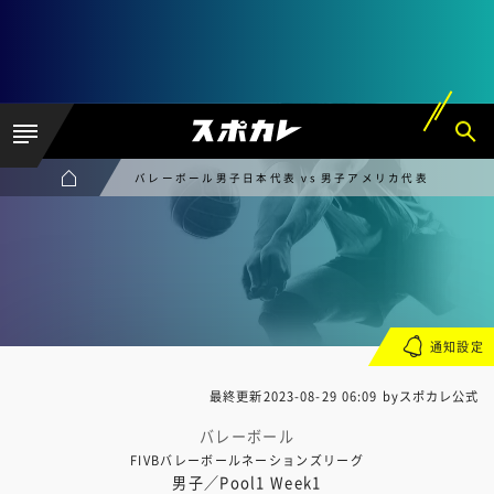
バレーボール男子日本代表 vs 男子アメリカ代表
通知設定
最終更新
2023-08-29 06:09
byスポカレ公式
バレーボール
FIVBバレーボールネーションズリーグ
男子／Pool1 Week1