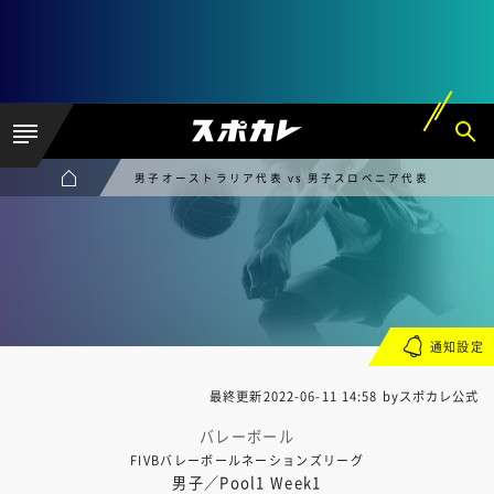
男子オーストラリア代表 vs 男子スロベニア代表
通知設定
最終更新
2022-06-11 14:58
byスポカレ公式
バレーボール
FIVBバレーボールネーションズリーグ
男子／Pool1 Week1