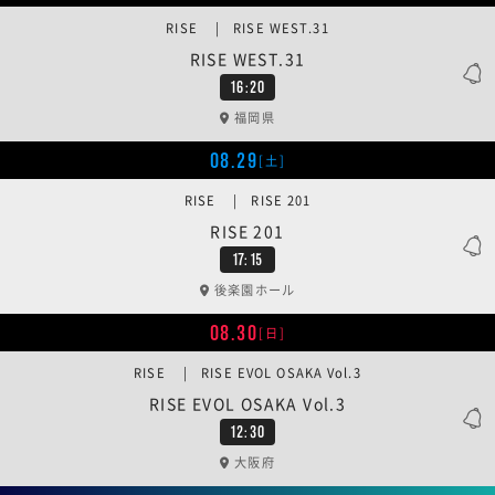
RISE | RISE WEST.31
RISE WEST.31
16:20
福岡県
08.29
[土]
RISE | RISE 201
RISE 201
17:15
後楽園ホール
08.30
[日]
RISE | RISE EVOL OSAKA Vol.3
RISE EVOL OSAKA Vol.3
12:30
大阪府