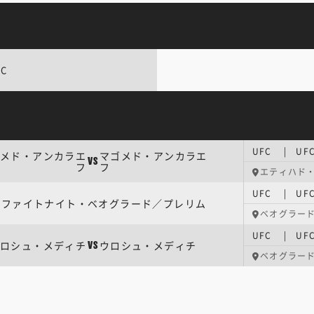
FC
メド・アンカラエ
マゴメド・アンカラエ
VS
フ
フ
エティハド
FCファイトナイト・ベオグラード／プレリム
ベオグラー
ロシュ・メディチ
ウロシュ・メディチ
VS
ベオグラー