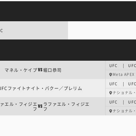
FC
マネル・ケイプ
堀口恭司
VS
Meta APEX
UFC | U
UFCファイトナイト・バクー／プレリム
ナショナル
UFC | U
ァエル・フィジエ
ラファエル・フィジエ
VS
フ
フ
ナショナル