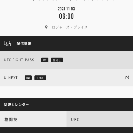
2024.11.03
06:00
ロジャーズ・プレイス
配信情報
UFC FIGHT PASS
LIVE
見逃し
U-NEXT
LIVE
見逃し
関連カレンダー
格闘技
UFC