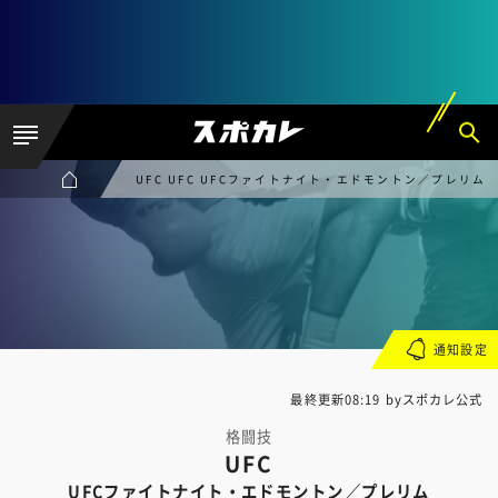
UFC UFC UFCファイトナイト・エドモントン／プレリム
通知設定
最終更新08:19 byスポカレ公式
格闘技
UFC
UFCファイトナイト・エドモントン／プレリム