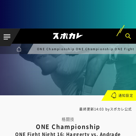
ONE Championship ONE Championship ONE Fight N
通知設定
最終更新14:03 byスポカレ公式
格闘技
ONE Championship
ONE Fight Night 16: Haggerty vs. Andrade