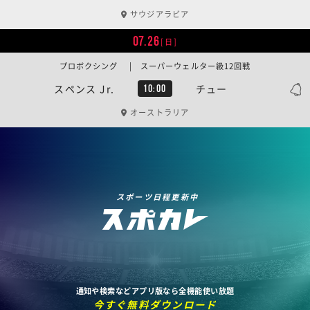
サウジアラビア
07.26
[日]
プロボクシング | スーパーウェルター級12回戦
スペンス Jr.
チュー
10:00
オーストラリア
スポーツ日程更新中
通知や検索などアプリ版なら全機能使い放題
今すぐ無料ダウンロード