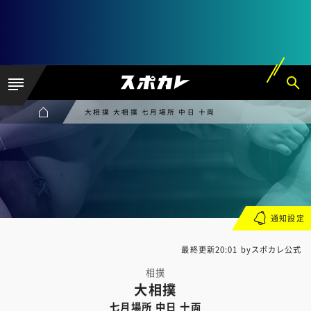
大相撲 大相撲 七月場所 中日 十両
通知設定
最終更新20:01 byスポカレ公式
相撲
大相撲
七月場所 中日 十両