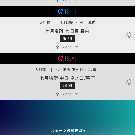
07.18
[土]
大相撲 | 七月場所 七日目 幕内
七月場所 七日目 幕内
15:40
IGアリーナ
07.19
[日]
大相撲 | 七月場所 中日 序ノ口/幕下
七月場所 中日 序ノ口/幕下
09:20
IGアリーナ
スポーツ日程更新中