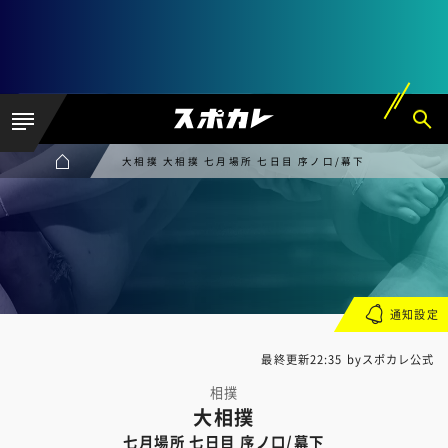
大相撲 大相撲 七月場所 七日目 序ノ口/幕下
通知設定
最終更新22:35 byスポカレ公式
相撲
大相撲
七月場所 七日目 序ノ口/幕下