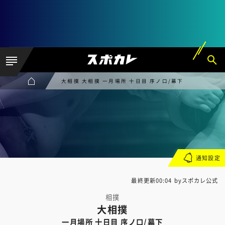
大相撲 大相撲 一月場所 十日目 序ノ口/幕下
通知設定
最終更新00:04 byスポカレ公式
相撲
大相撲
一月場所 十日目 序ノ口/幕下