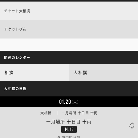
チケット大相撲
チケットぴあ
関連カレンダー
相撲
大相撲
大相撲の日程
01.20
[火]
大相撲 | 一月場所 十日目 十両
一月場所 十日目 十両
14:15
両国国技館