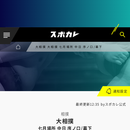
大相撲 大相撲 七月場所 中日 序ノ口/幕下
通知設定
最終更新12:35 byスポカレ公式
相撲
大相撲
七月場所 中日 序ノ口/幕下