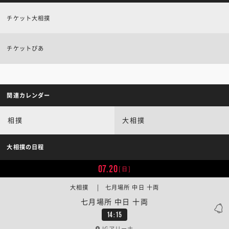
チケット大相撲
チケットぴあ
関連カレンダー
相撲
大相撲
大相撲の日程
07.20
[日]
大相撲 | 七月場所 中日 十両
七月場所 中日 十両
14:15
IGアリーナ