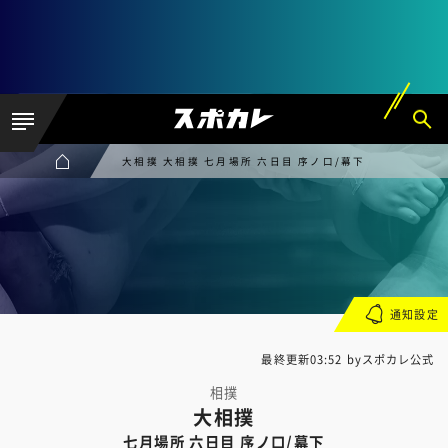
大相撲 大相撲 七月場所 六日目 序ノ口/幕下
通知設定
最終更新03:52 byスポカレ公式
相撲
大相撲
七月場所 六日目 序ノ口/幕下