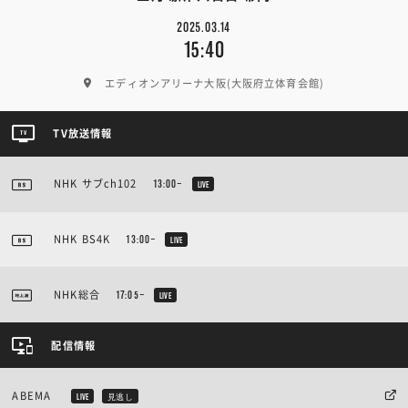
2025.03.14
15:40
エディオンアリーナ大阪(大阪府立体育会館)
TV放送情報
NHK サブch102
13:00~
LIVE
NHK BS4K
13:00~
LIVE
NHK総合
17:05~
LIVE
配信情報
ABEMA
LIVE
見逃し