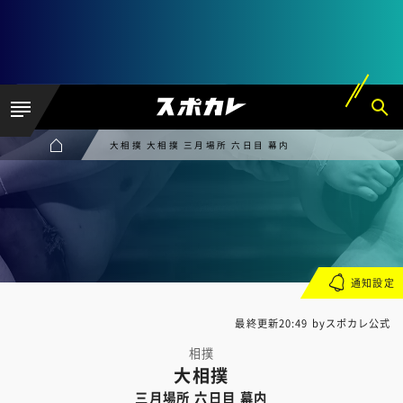
大相撲 大相撲 三月場所 六日目 幕内
通知設定
最終更新20:49 byスポカレ公式
相撲
大相撲
三月場所 六日目 幕内