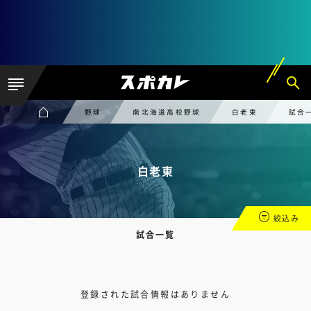
野球
南北海道高校野球
白老東
試合
白老東
絞込み
試合一覧
登録された試合情報はありません