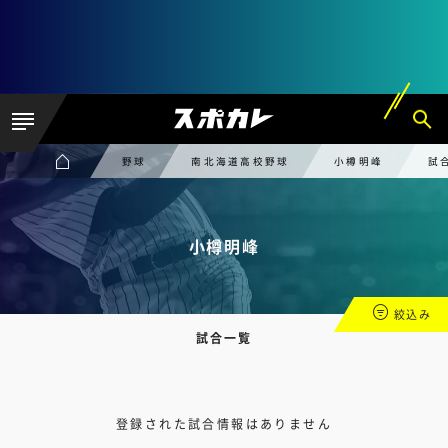
野球
南北海道高校野球
小樽明峰
試
小樽明峰
絞込み
試合一覧
登録された試合情報はありません