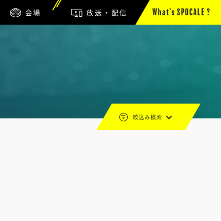
会場
放送・配信
What’s SPOCALE ?
絞込み検索