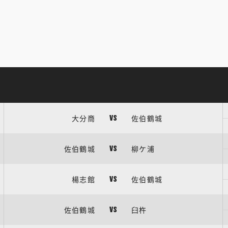
大分商
佐伯鶴城
VS
佐伯鶴城
柳ケ浦
VS
楊志館
佐伯鶴城
VS
佐伯鶴城
臼杵
VS