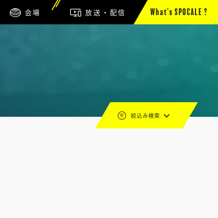
会場
放送・配信
What’s SPOCALE ?
絞込み検索