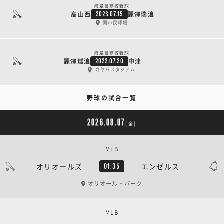
岐阜県高校野球
高山西
麗澤瑞浪
2023.07.15
関市民球場
岐阜県高校野球
麗澤瑞浪
中津
2022.07.20
カヤバスタジアム
野球の試合一覧
2026.08.07
[金]
MLB
オリオールズ
エンゼルス
01:35
オリオール・パーク
MLB